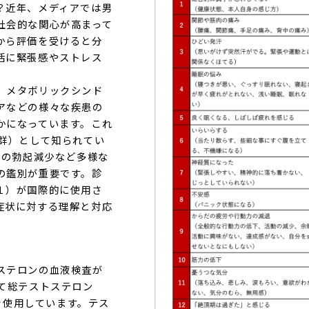
？近年、メディアでは男
社会的な関心が高まって
から評価を受けると分
活に緊張感やストレス
、メタボリックシンド
アなどの様々な疾患の
かになっています。これ
群）として知られてい
朝の勃起減少など多様な
の鑑別が重要です。診
ア（表１）が国際的に使用さ
症状に対する理解と対応
ステロンの血液検査が
て総テストステロン
未満を使用しています。テス