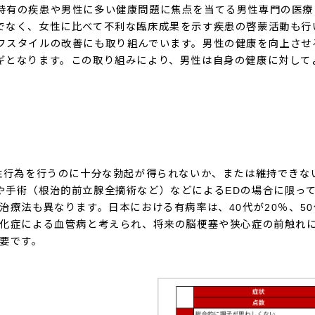
特有の疾患や男性に多い健康問題に焦点を当てる男性専門の医療
でなく、女性に比べて不利な臨床成果を示す疾患の啓蒙活動も行
フスタイルの改善にも取り組んでいます。男性の健康を向上させ
ギとなります。この取り組みにより、男性は自身の健康に対して
）とは、満足な性行為を行うのに十分な勃起が得られないか、または維持
や手術（根治的前立腺全摘術など）などによるEDの場合に限っ
療法も異なります。日本における有病率は、40代が20％、50代が
硬化症による血管病と考えられ、将来の脳梗塞や狭心症の前触れに
要です。