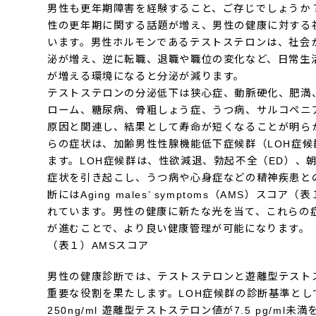
男性も更年期障害を経験すること、ご存じでしょうか
性の更年期に関する話題が増え、男性の健康に対する
います。男性ホルモンであるテストステロンは、社会
泌が増え、逆に転職、退職や職位の変化など、日常生
が増える環境になると分泌が減ります。
テストステロンの分泌低下は狭心症、動脈硬化、肥満
ローム、糖尿病、骨粗しょう症、うつ病、サルコペニ
原因と関連し、結果として寿命が短くなることが明ら
らの症状は、加齢男性性腺機能低下症候群（LOH症候
ます。LOH症候群は、性欲減退、勃起不全（ED）、
症状を引き起こし、うつ病や心身症などの精神疾患と
断にはAging males’ symptoms（AMS）スコ
れています。男性の健康に新たな光を当て、これらの
が進むことで、より良い健康管理が可能になります。
（表１）AMSスコア
男性の健康診断では、テストステロンと遊離型テスト
重要な役割を果たします。LOH症候群の診断基準とし
250ng/ml 遊離型テストステロン値が7.5 pg/ml