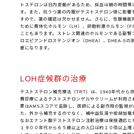
トステロンは日内変動があるため、採血は朝の時間帯
す。また、抗うつ薬の内服がテストステロン値に影響
すので、薬の確認は欠かせません。さらに、性腺機能
ために黄体化ホルモン（LH）、卵胞刺激ホルモン（F
こともあります。ストレス関連のホルモンである副腎
ロエピアンドロステンジオン（DHEA）、DHEA-S
要になります。
LOH症候群の治療
テストステロン補充療法（TRT）は、1940年代か
費診療によるテストステロンゲルやクリームが利用さ
果はAMSスコアで追跡し、医師による副作用の監視
た、外から補充するのでなく、補中益気湯や柴胡加竜
なおエナント酸テストステロン注射治療は保険適応と
１９００年代から６５歳以上の人口は約１０倍以上増